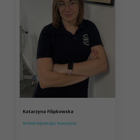
Katarzyna Filipkowska
mgr K
technik fizjoterapii, masażysta
fizjote