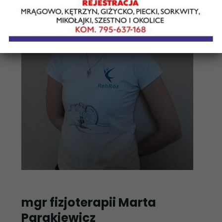
mgr fizjoterapii Marta
Parakiewicz