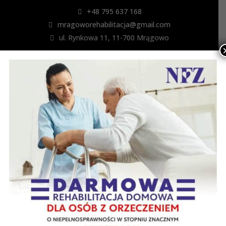
+48 795 637 168
mragoworehabilitacja@gmail.com
ul. Rynkowa 11, 11-700 Mrągowo